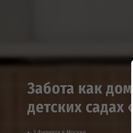
Забота как дом
детских садах
3 филиала в Москве